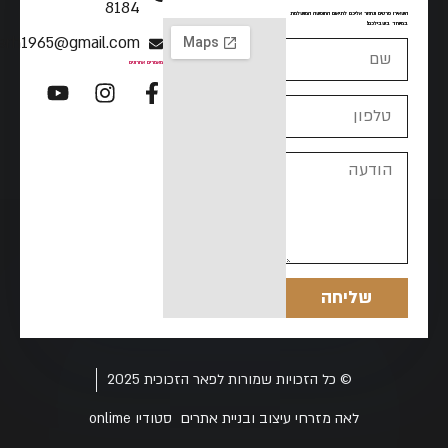
8184
השאירו פרטים ונחזור אליכם לתיאום החופשה המושלמת
במיוחד בשבילכם!
peerh1965@gmail.com
מאמרים אחרונים
שליחה
© כל הזכויות שמורות לפאר הזכוכית 2025
לאה מזרחי עיצוב ובניית אתרים
סטודיו
onlime